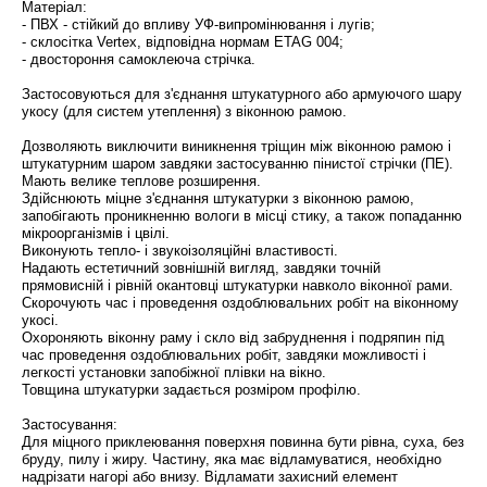
Матеріал:
- ПВХ - стійкий до впливу УФ-випромінювання і лугів;
- склосітка Vertex, відповідна нормам ETAG 004;
- двостороння самоклеюча стрічка.
Застосовуються для з'єднання штукатурного або армуючого шару
укосу (для систем утеплення) з віконною рамою.
Дозволяють виключити виникнення тріщин між віконною рамою і
штукатурним шаром завдяки застосуванню пінистої стрічки (ПЕ).
Мають велике теплове розширення.
Здійснюють міцне з'єднання штукатурки з віконною рамою,
запобігають проникненню вологи в місці стику, а також попаданню
мікроорганізмів і цвілі.
Виконують тепло- і звукоізоляційні властивості.
Надають естетичний зовнішній вигляд, завдяки точній
прямовисній і рівній окантовці штукатурки навколо віконної рами.
Скорочують час і проведення оздоблювальних робіт на віконному
укосі.
Охороняють віконну раму і скло від забруднення і подряпин під
час проведення оздоблювальних робіт, завдяки можливості і
легкості установки запобіжної плівки на вікно.
Товщина штукатурки задається розміром профілю.
Застосування:
Для міцного приклеювання поверхня повинна бути рівна, суха, без
бруду, пилу і жиру. Частину, яка має відламуватися, необхідно
надрізати нагорі або внизу. Відламати захисний елемент